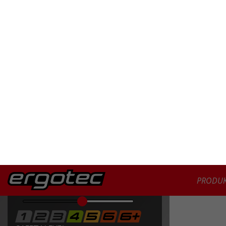
PRODUK
FILTERN NACH:
SAFETY LEVEL
25,4
31,8
35,0
DURCHMESSER
PRODUKTE
LENKER
CITY-/ TREKKING LENKER
AHS SUPERLIGHT/ 31,8
CONTEST 31,8