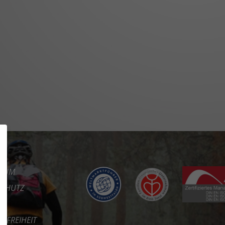
SSUM
SCHUTZ
REFREIHEIT
KT
RE
RTAL
ES