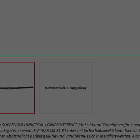
re SUPERNOVA UNIVERSAL-LENKERINTERFACE für Licht und Zubehör eröffnet neue
it Ergotec in einem FLAT BAR SM 31,8 Lenker mit Sicherheitslevel 6 kann hier ei
en Abblendlicht perfekt gekühlt und vandalismussicher installiert werden. Alte
 mit dem robusten mechanischen Adapter montiert werden. Das Interface nimmt
m Laden/Betreiben von Geräten auf oder ermöglicht eine saubere Kabelführung
n verbessert Ästhetik, vereinfacht Setup und steigert die Funktionalität. Weitere M
e sind in Entwicklung. Der Verkauf der Lenker erfolgt über Supernova.
d
was ist das? Hier mehr erfahren.
ikel-Nr.
Safety Level
Klemmung
Material
03101
31,8 mm
AL 6061 T6
inhalten! Markieren Sie das Produkt oder eine Produktversion. Dann werden Ihn
tzt.