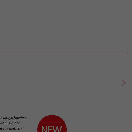
 Möglichkeiten.
n STARSTREAM
rnativ können
 clever einen
. Dieses
odule für diese
Breite
Höhe
Grifflänge
Mehr
780 mm
0 mm
250 mm
en passende Bauteile angezeigt. Zugleich wird das Produkt auf Ihren