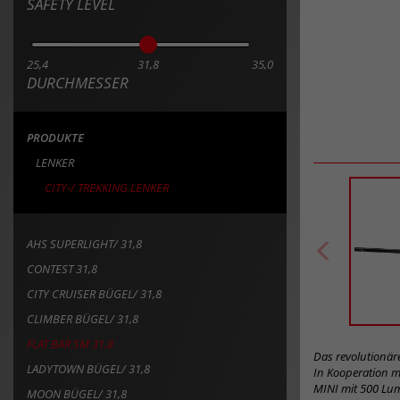
CITY CRUISER BÜGEL/ 31,8
CLIMBER BÜGEL/ 31,8
FLAT BAR SM 31,8
Das revolutionä
LADYTOWN BÜGEL/ 31,8
In Kooperation m
MINI mit 500 Lum
MOON BÜGEL/ 31,8
externe Leuchten
MOON CRUISER BÜGEL/ 31,8
USB-C-Stecker zu
vielseitige Desig
RISER BAR MAS/ 31,8
neue Schnittstell
STUTTGARTER BÜGEL/ 31,8
AEROWING 2 BÜGEL/ 31,8
Bilddownloa
Safety Level 
LOW RISER BAR SM 31,8
M-BAR/ 31,8
Art
TREKKING BÜGEL/ 31,8
Artikel
124
zum
Merkzettel
Safety Level e
hinzufügen
Merkzettel gese