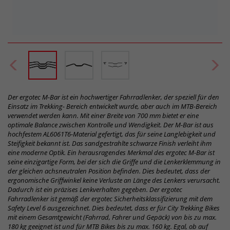
Der ergotec M-Bar ist ein hochwertiger Fahrradlenker, der speziell für den
Einsatz im Trekking- Bereich entwickelt wurde, aber auch im MTB-Bereich
verwendet werden kann. Mit einer Breite von 700 mm bietet er eine
optimale Balance zwischen Kontrolle und Wendigkeit. Der M-Bar ist aus
hochfestem AL6061T6-Material gefertigt, das für seine Langlebigkeit und
Steifigkeit bekannt ist. Das sandgestrahlte schwarze Finish verleiht ihm
eine moderne Optik. Ein herausragendes Merkmal des ergotec M-Bar ist
seine einzigartige Form, bei der sich die Griffe und die Lenkerklemmung in
der gleichen achsneutralen Position befinden. Dies bedeutet, dass der
ergonomische Griffwinkel keine Verluste an Länge des Lenkers verursacht.
Dadurch ist ein präzises Lenkverhalten gegeben. Der ergotec
Fahrradlenker ist gemäß der ergotec Sicherheitsklassifizierung mit dem
Safety Level 6 ausgezeichnet. Dies bedeutet, dass er für City Trekking Bikes
mit einem Gesamtgewicht (Fahrrad, Fahrer und Gepäck) von bis zu max.
180 kg geeignet ist und für MTB Bikes bis zu max. 160 kg. Egal, ob auf