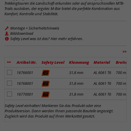
Trekkingtouren die Landschaft erkunden oder auf anspruchsvollen MTB-
Trails austoben, der ergotec M-Bar bietet die perfekte Kombination aus
Komfort, Kontrolle und Stabilität.
Montage + Sicherheitshinweis
Bilddownload
Safety Level was ist das? Hier mehr erfahren.
>>
Artikel-Nr.
Safety Level
Klemmung
Material
Breite
Artikel zum Merkzettel hinzufügen
16766001
31,8 mm
AL 6061 T6
700 mm
Artikel zum Merkzettel hinzufügen
16768001
31,8 mm
AL 6061 T6
700 mm
Artikel zum Merkzettel hinzufügen
16770001
31,8 mm
AL 6061 T6
700 mm
Safety Level einhalten! Markieren Sie das Produkt oder eine
Produktversion. Dann werden Ihnen passende Bauteile angezeigt.
Zugleich wird das Produkt auf Ihren Merkzettel gesetzt.