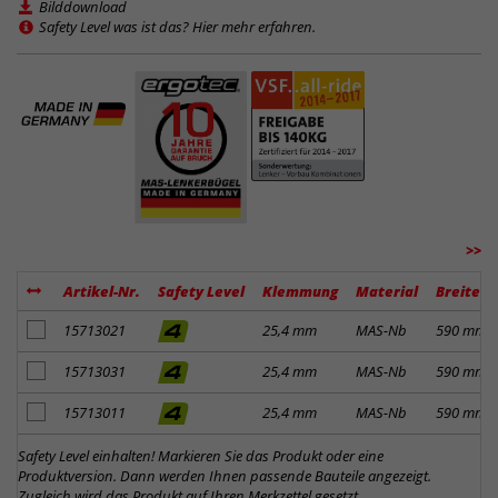
Bilddownload
Safety Level was ist das? Hier mehr erfahren.
>>
Artikel-Nr.
Safety Level
Klemmung
Material
Breite
Artikel zum Merkzettel hinzufügen
15713021
25,4 mm
MAS-Nb
590 mm
Artikel zum Merkzettel hinzufügen
15713031
25,4 mm
MAS-Nb
590 mm
Artikel zum Merkzettel hinzufügen
15713011
25,4 mm
MAS-Nb
590 mm
Safety Level einhalten! Markieren Sie das Produkt oder eine
Produktversion. Dann werden Ihnen passende Bauteile angezeigt.
Zugleich wird das Produkt auf Ihren Merkzettel gesetzt.