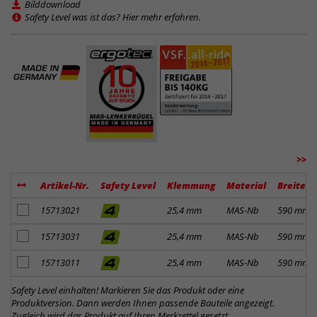
Bilddownload
Safety Level was ist das? Hier mehr erfahren.
>>
Artikel-Nr.
Safety Level
Klemmung
Material
Breite
Artikel zum Merkzettel hinzufügen
15713021
25,4 mm
MAS-Nb
590 mm
Artikel zum Merkzettel hinzufügen
15713031
25,4 mm
MAS-Nb
590 mm
Artikel zum Merkzettel hinzufügen
15713011
25,4 mm
MAS-Nb
590 mm
Safety Level einhalten! Markieren Sie das Produkt oder eine
Produktversion. Dann werden Ihnen passende Bauteile angezeigt.
Zugleich wird das Produkt auf Ihren Merkzettel gesetzt.