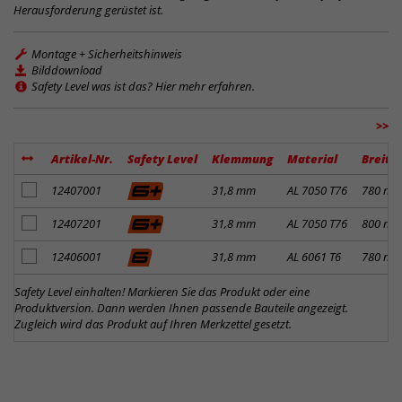
Herausforderung gerüstet ist.
Montage + Sicherheitshinweis
Bilddownload
Safety Level was ist das? Hier mehr erfahren.
>>
Artikel-Nr.
Safety Level
Klemmung
Material
Breite
Artikel zum Merkzettel hinzufügen
12407001
31,8 mm
AL 7050 T76
780 m
Artikel zum Merkzettel hinzufügen
12407201
31,8 mm
AL 7050 T76
800 m
Artikel zum Merkzettel hinzufügen
12406001
31,8 mm
AL 6061 T6
780 m
Safety Level einhalten! Markieren Sie das Produkt oder eine
Produktversion. Dann werden Ihnen passende Bauteile angezeigt.
Zugleich wird das Produkt auf Ihren Merkzettel gesetzt.