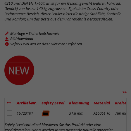
4210 und DIN EN 17404. Er ist für ein Gesamtgewicht (Fahrer, Fahrrad,
Gepäck) von bis zu 140 kg zugelassen. Egal ob im Cross Country oder
Performance-Bereich, dieser Lenker bietet die nötige Stabilität, Kontrolle
und Komfort, um das Beste aus dem Fahrerlebnis herauszuholen.
Montage + Sicherheitshinweis
Bilddownload
Safety Level was ist das? Hier mehr erfahren.
>>
Artikel-Nr.
Safety Level
Klemmung
Material
Breite
Artikel zum Merkzettel hinzufügen
16723101
31,8 mm
AL6061 T6
780 mm
Safety Level einhalten! Markieren Sie das Produkt oder eine
Produktversion. Dann werden Ihnen passende Bauteile angezeigt.