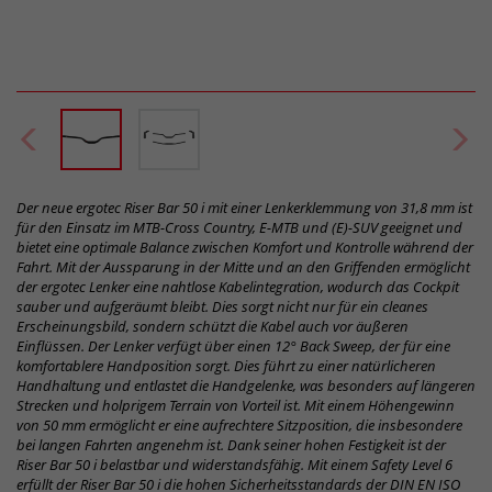
Der neue ergotec Riser Bar 50 i mit einer Lenkerklemmung von 31,8 mm ist
für den Einsatz im MTB-Cross Country, E-MTB und (E)-SUV geeignet und
bietet eine optimale Balance zwischen Komfort und Kontrolle während der
Fahrt. Mit der Aussparung in der Mitte und an den Griffenden ermöglicht
der ergotec Lenker eine nahtlose Kabelintegration, wodurch das Cockpit
sauber und aufgeräumt bleibt. Dies sorgt nicht nur für ein cleanes
Erscheinungsbild, sondern schützt die Kabel auch vor äußeren
Einflüssen. Der Lenker verfügt über einen 12° Back Sweep, der für eine
komfortablere Handposition sorgt. Dies führt zu einer natürlicheren
Handhaltung und entlastet die Handgelenke, was besonders auf längeren
Strecken und holprigem Terrain von Vorteil ist. Mit einem Höhengewinn
von 50 mm ermöglicht er eine aufrechtere Sitzposition, die insbesondere
bei langen Fahrten angenehm ist. Dank seiner hohen Festigkeit ist der
Riser Bar 50 i belastbar und widerstandsfähig. Mit einem Safety Level 6
erfüllt der Riser Bar 50 i die hohen Sicherheitsstandards der DIN EN ISO