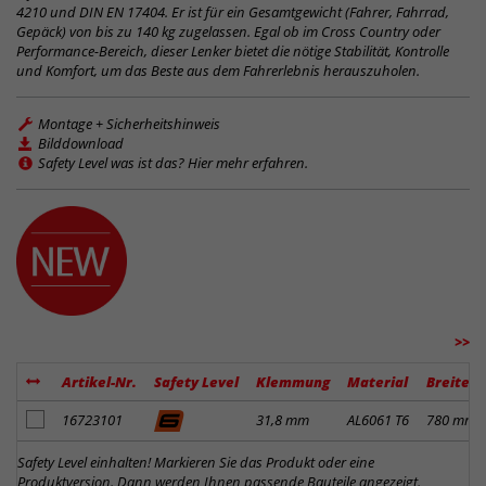
4210 und DIN EN 17404. Er ist für ein Gesamtgewicht (Fahrer, Fahrrad,
Gepäck) von bis zu 140 kg zugelassen. Egal ob im Cross Country oder
Performance-Bereich, dieser Lenker bietet die nötige Stabilität, Kontrolle
und Komfort, um das Beste aus dem Fahrerlebnis herauszuholen.
Montage + Sicherheitshinweis
Bilddownload
Safety Level was ist das? Hier mehr erfahren.
>>
Artikel-Nr.
Safety Level
Klemmung
Material
Breite
Artikel zum Merkzettel hinzufügen
16723101
31,8 mm
AL6061 T6
780 mm
Safety Level einhalten! Markieren Sie das Produkt oder eine
Produktversion. Dann werden Ihnen passende Bauteile angezeigt.