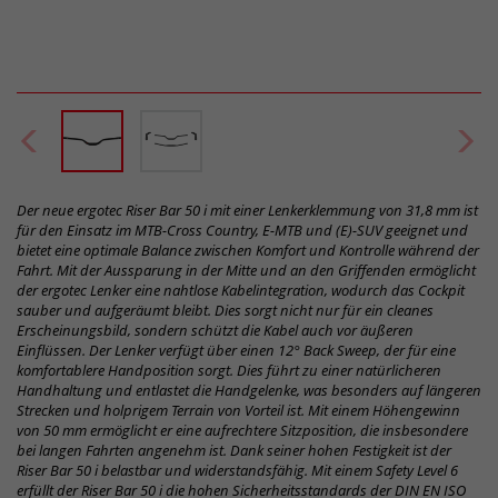
Der neue ergotec Riser Bar 50 i mit einer Lenkerklemmung von 31,8 mm ist
für den Einsatz im MTB-Cross Country, E-MTB und (E)-SUV geeignet und
bietet eine optimale Balance zwischen Komfort und Kontrolle während der
Fahrt. Mit der Aussparung in der Mitte und an den Griffenden ermöglicht
der ergotec Lenker eine nahtlose Kabelintegration, wodurch das Cockpit
sauber und aufgeräumt bleibt. Dies sorgt nicht nur für ein cleanes
Erscheinungsbild, sondern schützt die Kabel auch vor äußeren
Einflüssen. Der Lenker verfügt über einen 12° Back Sweep, der für eine
komfortablere Handposition sorgt. Dies führt zu einer natürlicheren
Handhaltung und entlastet die Handgelenke, was besonders auf längeren
Strecken und holprigem Terrain von Vorteil ist. Mit einem Höhengewinn
von 50 mm ermöglicht er eine aufrechtere Sitzposition, die insbesondere
bei langen Fahrten angenehm ist. Dank seiner hohen Festigkeit ist der
Riser Bar 50 i belastbar und widerstandsfähig. Mit einem Safety Level 6
erfüllt der Riser Bar 50 i die hohen Sicherheitsstandards der DIN EN ISO