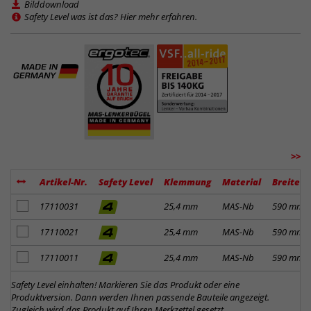
Bilddownload
Safety Level was ist das? Hier mehr erfahren.
>>
Artikel-Nr.
Safety Level
Klemmung
Material
Breite
Artikel zum Merkzettel hinzufügen
17110031
25,4 mm
MAS-Nb
590 mm
Artikel zum Merkzettel hinzufügen
17110021
25,4 mm
MAS-Nb
590 mm
Artikel zum Merkzettel hinzufügen
17110011
25,4 mm
MAS-Nb
590 mm
Safety Level einhalten! Markieren Sie das Produkt oder eine
Produktversion. Dann werden Ihnen passende Bauteile angezeigt.
Zugleich wird das Produkt auf Ihren Merkzettel gesetzt.