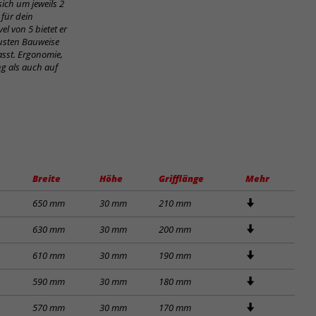
sich um jeweils 2
 für dein
el von 5 bietet er
busten Bauweise
sst. Ergonomie,
ung als auch auf
Breite
Höhe
Grifflänge
Mehr
650 mm
30 mm
210 mm
630 mm
30 mm
200 mm
610 mm
30 mm
190 mm
590 mm
30 mm
180 mm
570 mm
30 mm
170 mm