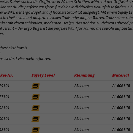
ise. Dabei wächst die Griffbreite in 20 mm-Schritten, während der Griffwinkel 
kannst du die perfekte Passform für deine individuellen Bedürfnisse finden. Ob
 E-Bike, der Ergo Bügel ist auf höchste Stabilität ausgelegt. Mit einem Safety Lev
Sicherheit selbst auf anspruchsvollen Trails oder langen Touren. Trotz seiner ro
nker mit einem schlanken, modernen Design, das nahtlos zu deinem Fahrrad pa
il vereint – der Ergo Bügel ist die perfekte Wahl für Fahrer, die sowohl auf Leist
en.
cherheitshinweis
d
was ist das? Hier mehr erfahren.
ikel-Nr.
Safety Level
Klemmung
Material
29101
25,4 mm
AL 6061 T6
27101
25,4 mm
AL 6061 T6
02101
25,4 mm
AL 6061 T6
00101
25,4 mm
AL 6061 T6
98101
25,4 mm
AL 6061 T6