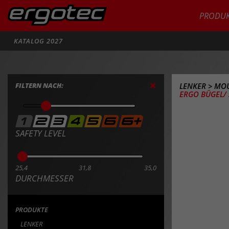
PRODUK
Suche
KATALOG 2027
FILTERN NACH:
LENKER
>
MOU
ERGO BÜGEL/ 
SAFETY LEVEL
25,4
31,8
35,0
DURCHMESSER
PRODUKTE
LENKER