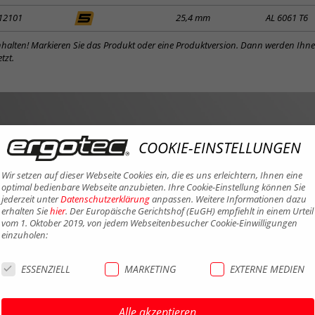
12101
25,4 mm
AL 6061 T6
inhalten! Markieren Sie das Produkt oder eine Produktversion. Dann werden Ihn
tzt.
COOKIE-EINSTELLUNGEN
Wir setzen auf dieser Webseite Cookies ein, die es uns erleichtern, Ihnen eine
optimal bedienbare Webseite anzubieten. Ihre Cookie-Einstellung können Sie
jederzeit unter
Datenschutzerklärung
anpassen. Weitere Informationen dazu
erhalten Sie
hier
. Der Europäische Gerichtshof (EuGH) empfiehlt in einem Urteil
vom 1. Oktober 2019, von jedem Webseitenbesucher Cookie-Einwilligungen
einzuholen:
ESSENZIELL
MARKETING
EXTERNE MEDIEN
Alle akzeptieren