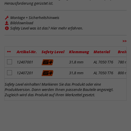
Herausforderung gerüstet ist.
Montage + Sicherheitshinweis
Bilddownload
Safety Level was ist das? Hier mehr erfahren.
>>
Artikel-Nr.
Safety Level
Klemmung
Material
Breite
Artikel zum Merkzettel hinzufügen
12407001
31,8 mm
AL 7050 T76
780 m
Artikel zum Merkzettel hinzufügen
12407201
31,8 mm
AL 7050 T76
800 m
Safety Level einhalten! Markieren Sie das Produkt oder eine
Produktversion. Dann werden Ihnen passende Bauteile angezeigt.
Zugleich wird das Produkt auf Ihren Merkzettel gesetzt.