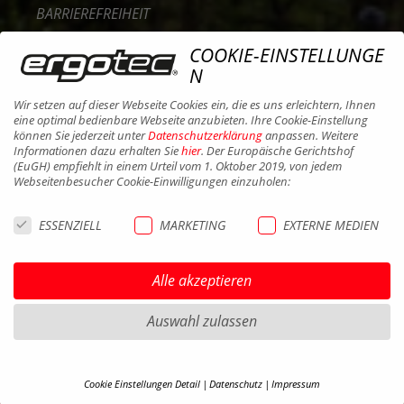
BARRIEREFREIHEIT
KONTAKT
COOKIE-EINSTELLUNGE
KARRIERE
N
B2B PORTAL
Wir setzen auf dieser Webseite Cookies ein, die es uns erleichtern, Ihnen
eine optimal bedienbare Webseite anzubieten. Ihre Cookie-Einstellung
COOKIES
können Sie jederzeit unter
Datenschutzerklärung
anpassen. Weitere
Informationen dazu erhalten Sie
hier
. Der Europäische Gerichtshof
(EuGH) empfiehlt in einem Urteil vom 1. Oktober 2019, von jedem
Webseitenbesucher Cookie-Einwilligungen einzuholen:
ESSENZIELL
MARKETING
EXTERNE MEDIEN
Alle akzeptieren
Auswahl zulassen
Cookie Einstellungen Detail
Datenschutz
Impressum