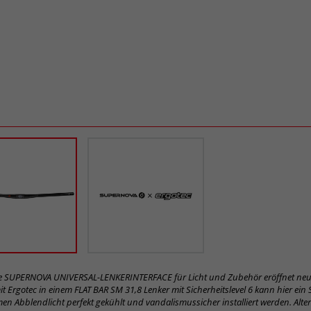
re SUPERNOVA UNIVERSAL-LENKERINTERFACE für Licht und Zubehör eröffnet neue
it Ergotec in einem FLAT BAR SM 31,8 Lenker mit Sicherheitslevel 6 kann hier ei
en Abblendlicht perfekt gekühlt und vandalismussicher installiert werden. Alte
 mit dem robusten mechanischen Adapter montiert werden. Das Interface nimmt
m Laden/Betreiben von Geräten auf oder ermöglicht eine saubere Kabelführung
n verbessert Ästhetik, vereinfacht Setup und steigert die Funktionalität. Weitere M
e sind in Entwicklung. Der Verkauf der Lenker erfolgt über Supernova.
d
was ist das? Hier mehr erfahren.
ikel-Nr.
Safety Level
Klemmung
Material
03101
31,8 mm
AL 6061 T6
inhalten! Markieren Sie das Produkt oder eine Produktversion. Dann werden Ihn
tzt.