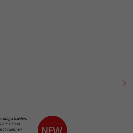
 Möglichkeiten.
n STARSTREAM
rnativ können
 clever einen
. Dieses
odule für diese
Breite
Höhe
Grifflänge
Mehr
780 mm
0 mm
250 mm
en passende Bauteile angezeigt. Zugleich wird das Produkt auf Ihren