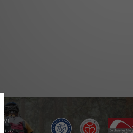
SSUM
SCHUTZ
REFREIHEIT
KT
RE
RTAL
ES