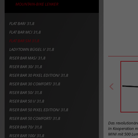
RISER BAR 50 I/ 31,8
RISER BAR 50 PIXEL EDITION/ 31,8
RISER BAR 50 COMFORT/ 31,8
Das revolutionä
RISER BAR 70/ 31,8
In Kooperation m
MINI mit 500 Lum
RISER BAR 100/ 31,8
externe Leuchten
ERGO SERIES/ 31,8
USB-C-Stecker zu
vielseitige Desig
ERGO PLUS SERIES/ 31,8
neue Schnittstell
LOW RISER BAR MCI 31,8
LOW RISER BAR SM 31,8
Bilddownloa
Safety Level 
LOW RISER BAR I/ 31,8
LOW RISER BAR/ 31,8
Art
LOW RISER BAR GOLD EDITION/ 31,8
LOW RISER BAR PIXEL EDITION/ 31,8
Artikel
124
zum
M-BAR/ 31,8
Merkzettel
Safety Level e
hinzufügen
M-BAR SPORT/ 31,8
Merkzettel gese
TREKKING BÜGEL I/ 31,8