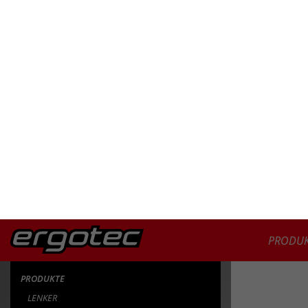
25,4
31,8
35,0
DURCHMESSER
PRODUK
PRODUKTE
LENKER
MOUNTAIN-BIKE LENKER
FLAT BAR/ 31,8
FLAT BAR MCI 31,8
FLAT BAR SM 31,8
LADYTOWN BÜGEL I/ 31,8
RISER BAR MAS/ 31,8
RISER BAR 30/ 31,8
RISER BAR 30 PIXEL EDITION/ 31,8
RISER BAR 30 COMFORT/ 31,8
RISER BAR 50/ 31,8