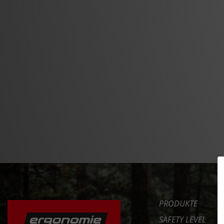
PRODUKTE
SAFETY LEVEL
ERGONOMIE
NEWS
DAS FAHRRAD RICHTIG
EINSTELLEN
SERVICE
UNTERNEHMEN
ERFAHRE MEHR >>
INT. DISTRIBUTOR