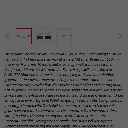
Der ergotec Fahrradlenker „Ladytown Bügel i“ ist ein hochwertiger Lenker,
der für City Trekking Bikes entwickelt wurde. Mit einer Breite von 650 mm
und einer Höhe von 16 mm bietet er eine optimale Balance zwischen
Komfort und Kontrolle während der Fahrt. Hergestellt aus robustem
AL2014T6-Material, ist dieser Lenker langlebig und widerstandsfähig
gegenüber den Belastungen des Alltags. Die sandgestrahlte schwarze
Farbausführung verleiht ihm ein modernes und edles Erscheinungsbild,
das zu jedem Fahrradstil passt. Ein herausragendes Merkmal des ergotec
Lenkers sind die Aussparungen in der Mitte und an den Griffenden. Diese
ermöglichen eine integrierte Kabelverlegung, wodurch das Cockpit sauber
und aufgeräumt bleibt. Die Kabel können ordentlich durch den Lenker
geführt werden und verhindern so ein störendes Durcheinander. Dies
sorgt für eine verbesserte Aerodynamik und ein ansprechendes
Erscheinungsbild. Der ergotec Fahrradlenker ist gemäß der ergotec
Sicherheitsklassifizierung mit dem Safety Level 6 ausgezeichnet. Dies