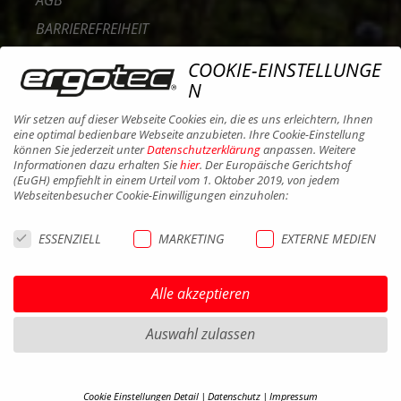
BARRIEREFREIHEIT
KONTAKT
COOKIE-EINSTELLUNGE
KARRIERE
N
B2B PORTAL
Wir setzen auf dieser Webseite Cookies ein, die es uns erleichtern, Ihnen
eine optimal bedienbare Webseite anzubieten. Ihre Cookie-Einstellung
COOKIES
können Sie jederzeit unter
Datenschutzerklärung
anpassen. Weitere
Informationen dazu erhalten Sie
hier
. Der Europäische Gerichtshof
(EuGH) empfiehlt in einem Urteil vom 1. Oktober 2019, von jedem
Webseitenbesucher Cookie-Einwilligungen einzuholen:
ESSENZIELL
MARKETING
EXTERNE MEDIEN
Alle akzeptieren
Auswahl zulassen
Cookie Einstellungen Detail
Datenschutz
Impressum