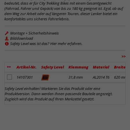
bedeutet, dass er für City Trekking Bikes mit einem Gesamtgewicht
(Fahrrad, Fahrer und Gepäck) von bis zu 180 kg geeignet ist. Egal, ob auf
dem Weg zur Arbeit oder auf längeren Touren, dieser Lenker bietet ein
komfortables uns sicheres Fahrerlebnis.
Montage + Sicherheitshinweis
Bilddownload
Safety Level was ist das? Hier mehr erfahren.
>>
Artikel-Nr.
Safety Level
Klemmung
Material
Breite
Artikel zum Merkzettel hinzufügen
14107301
31,8 mm
AL2014 T6
620 mm
Safety Level einhalten! Markieren Sie das Produkt oder eine
Produktversion. Dann werden Ihnen passende Bauteile angezeigt.
Zugleich wird das Produkt auf Ihren Merkzettel gesetzt.