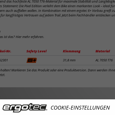
end das hochfeste AL 7050 T76-Material für maximale Stabilität und Langlebigke
s Statement: Die Pixel Edition verleiht dem Bike einen markanten Look – ideal für 
ern auch auffallen wollen. In Kombination mit einem ergotec 6+ Vorbau greift zu
– für langfristiges Vertrauen auf jedem Trail. Jetzt beim Fachhändler entdecken 
d
was ist das? Hier mehr erfahren.
ikel-Nr.
Safety Level
Klemmung
Material
62301
31,8 mm
AL 7050 T76
inhalten! Markieren Sie das Produkt oder eine Produktversion. Dann werden Ihn
tzt.
COOKIE-EINSTELLUNGEN