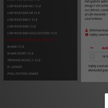
Fahrgefühl, währ
Design? Ein echte
LOW RISER BAR MCI 31,8
nur fahren, sond
LOW RISER BAR SM 31,8
of-Life-Garantie 
Level erleben.
LOW RISER BAR I/ 31,8
LOW RISER BAR/ 31,8
Bilddownloa
LOW RISER BAR GOLD EDITION/ 31,8
Safety Level 
LOW RISER BAR PIXEL EDITION/ 31,8
M-BAR/ 31,8
Art
M-BAR SPORT/ 31,8
Artikel
167
TREKKING BÜGEL I/ 31,8
zum
Merkzettel
Safety Level e
6+ LENKER
hinzufügen
Merkzettel gese
PIXEL EDITION LENKER