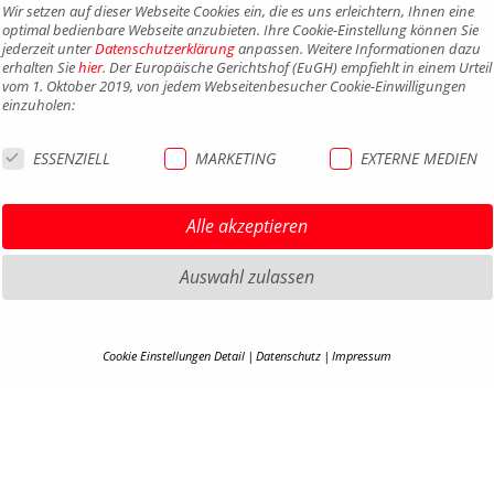
Wir setzen auf dieser Webseite Cookies ein, die es uns erleichtern, Ihnen eine
optimal bedienbare Webseite anzubieten. Ihre Cookie-Einstellung können Sie
jederzeit unter
Datenschutzerklärung
anpassen. Weitere Informationen dazu
erhalten Sie
hier
. Der Europäische Gerichtshof (EuGH) empfiehlt in einem Urteil
vom 1. Oktober 2019, von jedem Webseitenbesucher Cookie-Einwilligungen
einzuholen:
ESSENZIELL
MARKETING
EXTERNE MEDIEN
Alle akzeptieren
Auswahl zulassen
Cookie Einstellungen Detail
Datenschutz
Impressum
COOKIE-DETAILS
HIGHLIGHTS MTB
IMPRE
HIGHLIGHTS SATTEL UND
DATEN
Hier finden Sie eine Übersicht über alle verwendeten Cookies. Ihre Cookie-
SATTELSTÜTZEN
Einstellung können Sie jederzeit unter
Datenschutzerklärung
anpassen.
AGB
HIGHLIGHTS PEDALE