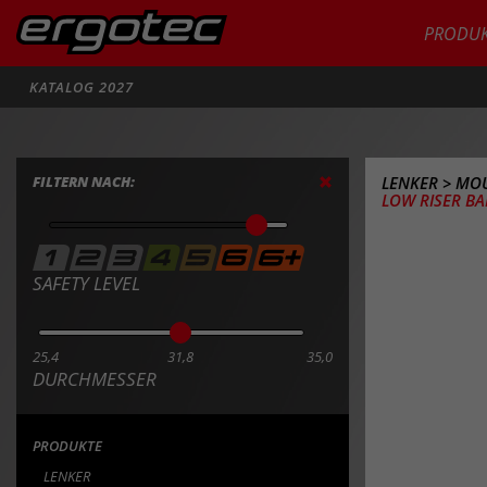
PRODUK
Suche
KATALOG 2027
FILTERN NACH:
LENKER
>
MOU
LOW RISER BAR
SAFETY LEVEL
25,4
31,8
35,0
DURCHMESSER
PRODUKTE
LENKER