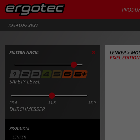
PRODUK
Suche
KATALOG 2027
FILTERN NACH:
LENKER
>
MOU
PIXEL EDITIO
SAFETY LEVEL
25,4
31,8
35,0
DURCHMESSER
PRODUKTE
LENKER