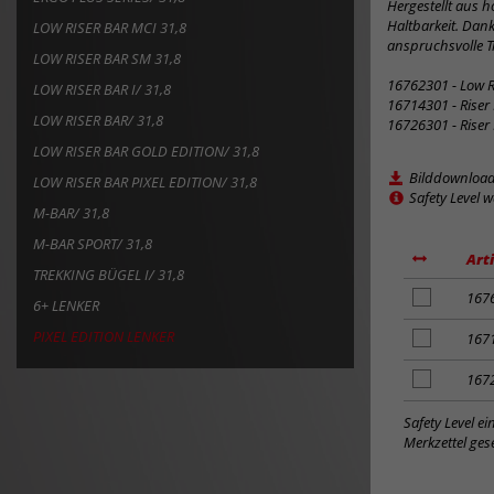
Hergestellt aus 
Haltbarkeit. Dank
LOW RISER BAR MCI 31,8
anspruchsvolle Tr
LOW RISER BAR SM 31,8
16762301 - Low Ri
LOW RISER BAR I/ 31,8
16714301 - Riser 
LOW RISER BAR/ 31,8
16726301 - Riser 
LOW RISER BAR GOLD EDITION/ 31,8
Bilddownloa
LOW RISER BAR PIXEL EDITION/ 31,8
Safety Level 
M-BAR/ 31,8
M-BAR SPORT/ 31,8
Art
TREKKING BÜGEL I/ 31,8
Artikel
167
6+ LENKER
zum
PIXEL EDITION LENKER
Merkzettel
Artikel
167
hinzufügen
zum
Merkzettel
Artikel
167
hinzufügen
zum
Merkzettel
Safety Level e
hinzufügen
Merkzettel gese