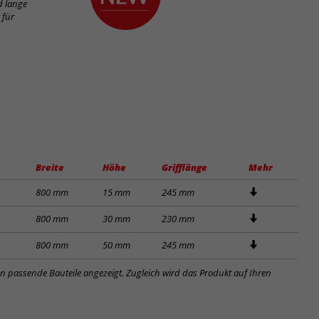
d lange
 für
Breite
Höhe
Grifflänge
Mehr
800 mm
15 mm
245 mm
800 mm
30 mm
230 mm
800 mm
50 mm
245 mm
en passende Bauteile angezeigt. Zugleich wird das Produkt auf Ihren