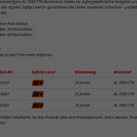
hochwertigem AL 7050 T76 Aluminium, bieten sie außergewöhnliche Festigkeit un
 des ergotec Safety Level 6+ garantieren die Lenker maximale Sicherheit – perfekt
ails.
ser Pixel Edition
Bar 30 Pixel Edition
Bar 50 Pixel Edition
d
was ist das? Hier mehr erfahren.
ikel-Nr.
Safety Level
Klemmung
Material
62301
31,8 mm
AL 7050 T76
14301
31,8 mm
AL 7050 T76
26301
31,8 mm
AL 7050 T76
inhalten! Markieren Sie das Produkt oder eine Produktversion. Dann werden Ihn
tzt.