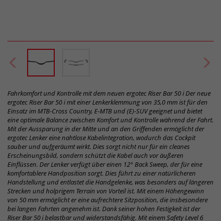
Fahrkomfort und Kontrolle mit dem neuen ergotec Riser Bar 50 i Der neue
ergotec Riser Bar 50 i mit einer Lenkerklemmung von 35,0 mm ist für den
Einsatz im MTB-Cross Country, E-MTB und (E)-SUV geeignet und bietet
eine optimale Balance zwischen Komfort und Kontrolle während der Fahrt.
Mit der Aussparung in der Mitte und an den Griffenden ermöglicht der
ergotec Lenker eine nahtlose Kabelintegration, wodurch das Cockpit
sauber und aufgeräumt wirkt. Dies sorgt nicht nur für ein cleanes
Erscheinungsbild, sondern schützt die Kabel auch vor äußeren
Einflüssen. Der Lenker verfügt über einen 12° Back Sweep, der für eine
komfortablere Handposition sorgt. Dies führt zu einer natürlicheren
Handstellung und entlastet die Handgelenke, was besonders auf längeren
Strecken und holprigem Terrain von Vorteil ist. Mit einem Höhengewinn
von 50 mm ermöglicht er eine aufrechtere Sitzposition, die insbesondere
bei langen Fahrten angenehm ist. Dank seiner hohen Festigkeit ist der
Riser Bar 50 i belastbar und widerstandsfähig. Mit einem Safety Level 6