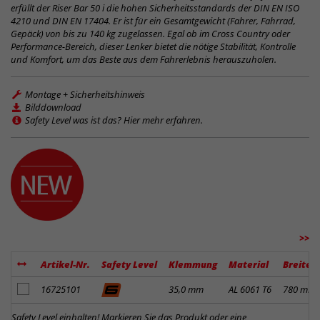
erfüllt der Riser Bar 50 i die hohen Sicherheitsstandards der DIN EN ISO
4210 und DIN EN 17404. Er ist für ein Gesamtgewicht (Fahrer, Fahrrad,
Gepäck) von bis zu 140 kg zugelassen. Egal ob im Cross Country oder
Performance-Bereich, dieser Lenker bietet die nötige Stabilität, Kontrolle
und Komfort, um das Beste aus dem Fahrerlebnis herauszuholen.
Montage + Sicherheitshinweis
Bilddownload
Safety Level was ist das? Hier mehr erfahren.
>>
Artikel-Nr.
Safety Level
Klemmung
Material
Breite
Artikel zum Merkzettel hinzufügen
16725101
35,0 mm
AL 6061 T6
780 mm
Safety Level einhalten! Markieren Sie das Produkt oder eine