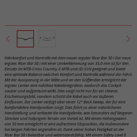
Fahrkomfort und Kontrolle mit dem neuen ergotec Riser Bar 50 i Der neue
ergotec Riser Bar 50 i mit einer Lenkerklemmung von 35,0 mm ist für den
Einsatz im MTB-Cross Country, E-MTB und (E)-SUV geeignet und bietet
eine optimale Balance zwischen Komfort und Kontrolle während der Fahrt.
Mit der Aussparung in der Mitte und an den Griffenden ermöglicht der
ergotec Lenker eine nahtlose Kabelintegration, wodurch das Cockpit
sauber und aufgeräumt wirkt. Dies sorgt nicht nur für ein cleanes
Erscheinungsbild, sondern schützt die Kabel auch vor äußeren
Einflüssen. Der Lenker verfügt über einen 12° Back Sweep, der für eine
komfortablere Handposition sorgt. Dies führt zu einer natürlicheren
Handstellung und entlastet die Handgelenke, was besonders auf längeren
Strecken und holprigem Terrain von Vorteil ist. Mit einem Höhengewinn
von 50 mm ermöglicht er eine aufrechtere Sitzposition, die insbesondere
bei langen Fahrten angenehm ist. Dank seiner hohen Festigkeit ist der
Riser Bar 50 i belastbar und widerstandsfähig. Mit einem Safety Level 6