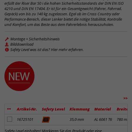
erfüllt der Riser Bar 50 i die hohen Sicherheitsstandards der DIN EN ISO
4210 und DIN EN 17404. Er ist für ein Gesamtgewicht (Fahrer, Fahrrad,
Gepäck) von bis zu 140 kg zugelassen. Egal ob im Cross Country oder
Performance-Bereich, dieser Lenker bietet die nötige Stabilität, Kontrolle
und Komfort, um das Beste aus dem Fahrerlebnis herauszuholen.
Montage + Sicherheitshinweis
Bilddownload
Safety Level was ist das? Hier mehr erfahren.
>>
Artikel-Nr.
Safety Level
Klemmung
Material
Breite
Artikel zum Merkzettel hinzufügen
16725101
35,0 mm
AL 6061 T6
780 mm
Safety Level einhalten! Markieren Sie das Produkt oder eine