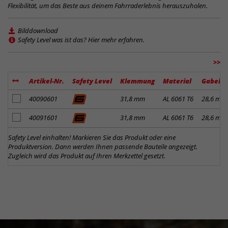
Flexibilität, um das Beste aus deinem Fahrraderlebnis herauszuholen.
Bilddownload
Safety Level was ist das? Hier mehr erfahren.
>>
Artikel-Nr.
Safety Level
Klemmung
Material
Gabelk
Artikel zum Merkzettel hinzufügen
40090601
31,8 mm
AL 6061 T6
28,6 mm
Artikel zum Merkzettel hinzufügen
40091601
31,8 mm
AL 6061 T6
28,6 mm
Safety Level einhalten! Markieren Sie das Produkt oder eine
Produktversion. Dann werden Ihnen passende Bauteile angezeigt.
Zugleich wird das Produkt auf Ihren Merkzettel gesetzt.