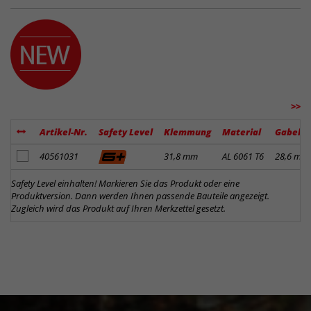
>>
Artikel-Nr.
Safety Level
Klemmung
Material
Gabelk
Artikel zum Merkzettel hinzufügen
40561031
31,8 mm
AL 6061 T6
28,6 mm
Safety Level einhalten! Markieren Sie das Produkt oder eine
Produktversion. Dann werden Ihnen passende Bauteile angezeigt.
Zugleich wird das Produkt auf Ihren Merkzettel gesetzt.