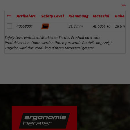
>>
Artikel-Nr.
Safety Level
Klemmung
Material
Gabelk
Artikel zum Merkzettel hinzufügen
40568001
31,8 mm
AL 6061 T6
28,6 mm
Safety Level einhalten! Markieren Sie das Produkt oder eine
Produktversion. Dann werden Ihnen passende Bauteile angezeigt.
Zugleich wird das Produkt auf Ihren Merkzettel gesetzt.