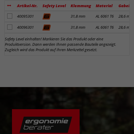
Artikel-Nr.
Safety Level
Klemmung
Material
Gabelk
Artikel zum Merkzettel hinzufügen
40095301
31,8 mm
AL 6061 T6
28,6 mm
Artikel zum Merkzettel hinzufügen
40096301
31,8 mm
AL 6061 T6
28,6 mm
Safety Level einhalten! Markieren Sie das Produkt oder eine
Produktversion. Dann werden Ihnen passende Bauteile angezeigt.
Zugleich wird das Produkt auf Ihren Merkzettel gesetzt.