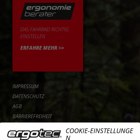
DAS FAHRRAD RICHTIG
EINSTELLEN
ERFAHRE MEHR >>
IMPRESSUM
DATENSCHUTZ
AGB
BARRIEREFREIHEIT
KONTAKT
COOKIE-EINSTELLUNGE
KARRIERE
N