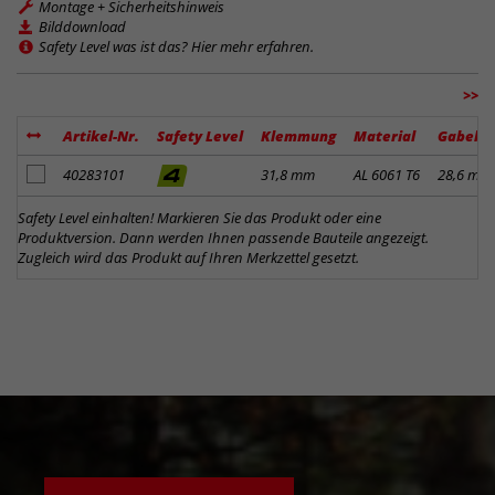
Montage + Sicherheitshinweis
Bilddownload
Safety Level was ist das? Hier mehr erfahren.
>>
Artikel-Nr.
Safety Level
Klemmung
Material
Gabelk
Artikel zum Merkzettel hinzufügen
40283101
31,8 mm
AL 6061 T6
28,6 mm
Safety Level einhalten! Markieren Sie das Produkt oder eine
Produktversion. Dann werden Ihnen passende Bauteile angezeigt.
Zugleich wird das Produkt auf Ihren Merkzettel gesetzt.