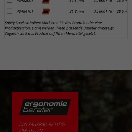
Artikel zum Merkzettel hinzufügen
40482001
31,8 mm
AL 6061 T6
28,6 mm
Artikel zum Merkzettel hinzufügen
40484101
31,8 mm
AL 6061 T6
28,6 mm
Safety Level einhalten! Markieren Sie das Produkt oder eine
Produktversion. Dann werden Ihnen passende Bauteile angezeigt.
Zugleich wird das Produkt auf Ihren Merkzettel gesetzt.
DAS FAHRRAD RICHTIG
EINSTELLEN