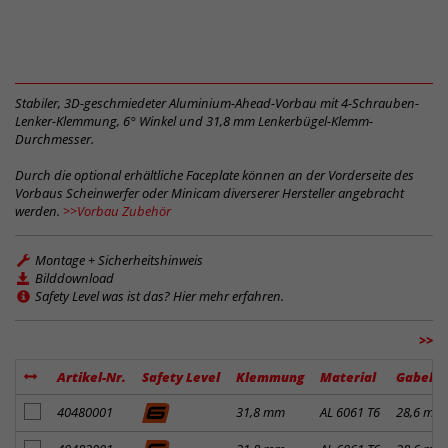
Stabiler, 3D-geschmiedeter Aluminium-Ahead-Vorbau mit 4-Schrauben-
Lenker-Klemmung, 6° Winkel und 31,8 mm Lenkerbügel-Klemm-
Durchmesser.
Durch die optional erhältliche Faceplate können an der Vorderseite des
Vorbaus Scheinwerfer oder Minicam diverserer Hersteller angebracht
werden.
>>Vorbau Zubehör
Montage + Sicherheitshinweis
Bilddownload
Safety Level was ist das? Hier mehr erfahren.
>>
Artikel-Nr.
Safety Level
Klemmung
Material
Gabelk
Artikel zum Merkzettel hinzufügen
40480001
31,8 mm
AL 6061 T6
28,6 mm