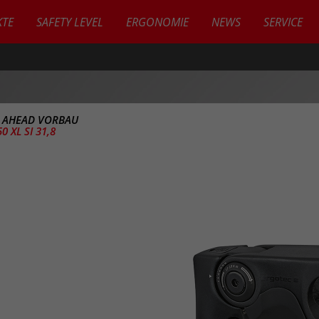
TE
SAFETY LEVEL
ERGONOMIE
NEWS
SERVICE
>
AHEAD VORBAU
0 XL SI 31,8