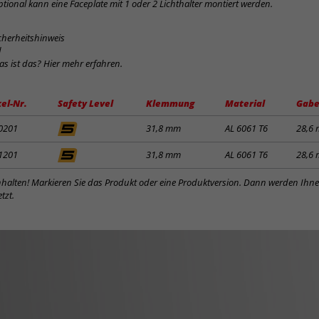
tional kann eine Faceplate mit 1 oder 2 Lichthalter montiert werden.
cherheitshinweis
d
was ist das? Hier mehr erfahren.
kel-Nr.
Safety Level
Klemmung
Material
Gabe
0201
31,8 mm
AL 6061 T6
28,6
1201
31,8 mm
AL 6061 T6
28,6
inhalten! Markieren Sie das Produkt oder eine Produktversion. Dann werden Ihn
tzt.