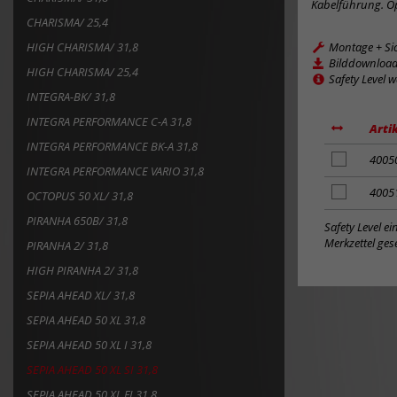
Kabelführung. Op
CHARISMA/ 25,4
HIGH CHARISMA/ 31,8
Montage + Si
Bilddownloa
HIGH CHARISMA/ 25,4
Safety Level 
INTEGRA-BK/ 31,8
INTEGRA PERFORMANCE C-A 31,8
Arti
INTEGRA PERFORMANCE BK-A 31,8
Artikel
4005
INTEGRA PERFORMANCE VARIO 31,8
zum
Merkzettel
Artikel
4005
OCTOPUS 50 XL/ 31,8
hinzufügen
zum
PIRANHA 650B/ 31,8
Merkzettel
Safety Level e
hinzufügen
Merkzettel gese
PIRANHA 2/ 31,8
HIGH PIRANHA 2/ 31,8
SEPIA AHEAD XL/ 31,8
SEPIA AHEAD 50 XL 31,8
SEPIA AHEAD 50 XL I 31,8
SEPIA AHEAD 50 XL SI 31,8
SEPIA AHEAD 50 XL FI 31,8