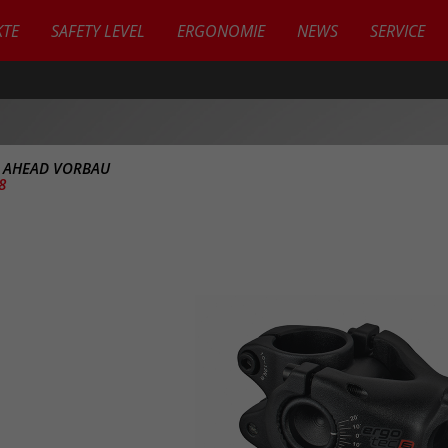
TE
SAFETY LEVEL
ERGONOMIE
NEWS
SERVICE
>
AHEAD VORBAU
8