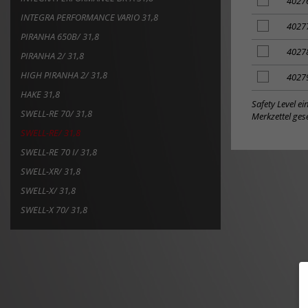
Artikel
4027
zum
INTEGRA PERFORMANCE VARIO 31,8
Merkzettel
Artikel
4027
PIRANHA 650B/ 31,8
hinzufügen
zum
Merkzettel
Artikel
4027
PIRANHA 2/ 31,8
hinzufügen
zum
HIGH PIRANHA 2/ 31,8
Merkzettel
Artikel
4027
hinzufügen
zum
HAKE 31,8
Merkzettel
Safety Level e
SWELL-RE 70/ 31,8
hinzufügen
Merkzettel gese
SWELL-RE/ 31,8
SWELL-RE 70 I/ 31,8
SWELL-XR/ 31,8
SWELL-X/ 31,8
SWELL-X 70/ 31,8