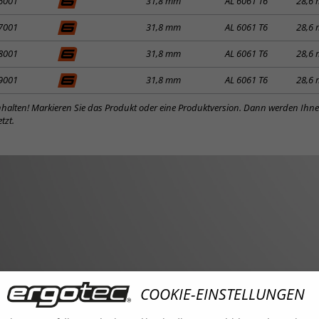
6001
31,8 mm
AL 6061 T6
28,6
7001
31,8 mm
AL 6061 T6
28,6
8001
31,8 mm
AL 6061 T6
28,6
9001
31,8 mm
AL 6061 T6
28,6
inhalten! Markieren Sie das Produkt oder eine Produktversion. Dann werden Ihn
tzt.
COOKIE-EINSTELLUNGEN