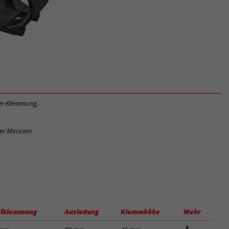
ker-Klemmung,
der Minicam
lklemmung
Ausladung
Klemmhöhe
Mehr