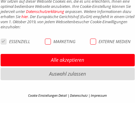
Wir setzen auf dieser Webseite Cookies ein, die es uns erleichtern, Ihnen eine
optimal bedienbare Webseite anzubieten. Ihre Cookie-Einstellung können Sie
jederzeit unter
Datenschutzerklärung
anpassen. Weitere Informationen dazu
erhalten Sie
hier
. Der Europäische Gerichtshof (EuGH) empfiehlt in einem Urteil
vom 1. Oktober 2019, von jedem Webseitenbesucher Cookie-Einwilligungen
einzuholen:
ESSENZIELL
MARKETING
EXTERNE MEDIEN
Alle akzeptieren
Auswahl zulassen
Cookie Einstellungen Detail
Datenschutz
Impressum
COOKIE-DETAILS
HIGHLIGHTS MTB
IMPRE
HIGHLIGHTS SATTEL UND
DATEN
Hier finden Sie eine Übersicht über alle verwendeten Cookies. Ihre Cookie-
SATTELSTÜTZEN
Einstellung können Sie jederzeit unter
Datenschutzerklärung
anpassen.
AGB
HIGHLIGHTS PEDALE