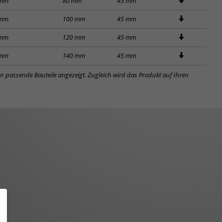
 mm
80 mm
45 mm
 mm
100 mm
45 mm
 mm
120 mm
45 mm
 mm
140 mm
45 mm
en passende Bauteile angezeigt. Zugleich wird das Produkt auf Ihren