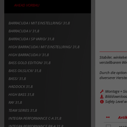
AHEAD VORBAU
BARRACUDA I MIT EINSTELLRING/ 31,8
BARRACUDA I/ 31,8
BARRACUDA I SP VARIO/ 31,8
HIGH BARRACUDA I MIT EINSTELLRING/ 31,8
HIGH BARRACUDA I/ 31,8
Stabiler, winkel
verstellbarem W
BASS GOLD EDITION/ 31,8
BASS OILSLICK/ 31,8
Durch die option
diverserer Herst
BASS/ 31,8
HADDOCK 31,8
Montage + Si
HIGH BASS 31,8
Bilddownloa
Safety Level 
RAY 31,8
TEAM SERIES 31,8
Arti
INTEGRA PERFORMANCE C-A 31,8
INTEGRA PERFORMANCE BK-A 31,8