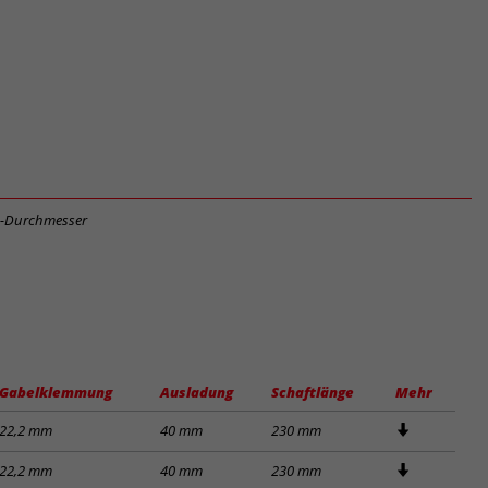
m-Durchmesser
Gabelklemmung
Ausladung
Schaftlänge
Mehr
22,2 mm
40 mm
230 mm
22,2 mm
40 mm
230 mm