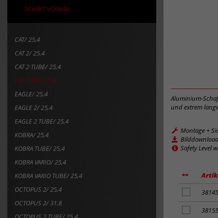
SCHAFT VORBAU
CAT/ 25,4
CAT 2/ 25,4
CAT 2 TUBE/ 25,4
CAT TUBE/ 25,4
EAGLE/ 25,4
Aluminium-Schaf
und extrem lang
EAGLE 2/ 25,4
EAGLE 2 TUBE/ 25,4
Montage + Si
KOBRA/ 25,4
Bilddownloa
Safety Level 
KOBRA TUBE/ 25,4
KOBRA VARIO/ 25,4
Artik
KOBRA VARIO TUBE/ 25,4
OCTOPUS 2/ 25,4
Artikel
3814
zum
OCTOPUS 2/ 31,8
Merkzettel
Artikel
3815
OCTOPUS 2 TUBE/ 25,4