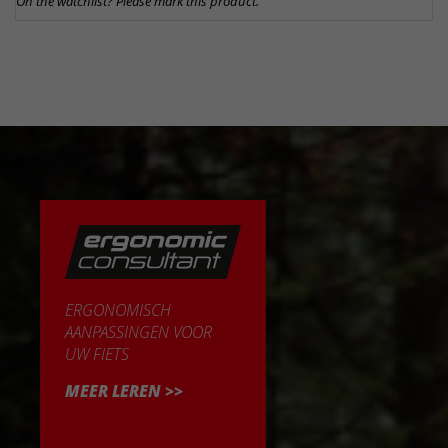
On the watchlist? Please mark this product.
ERGONOMISCH
AANPASSINGEN VOOR
UW FIETS
MEER LEREN >>