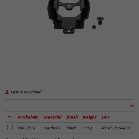
Picture download
>>
Artikel-Nr.
material
finish
weight
EAN
R
add to notes
05632510
Synthetik
black
~11 g
4016538108459
6.