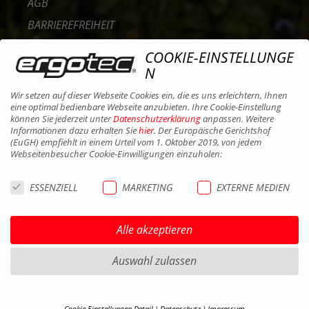
AGB
BARRIEREFREIHEIT
KONTAKT
COOKIE-EINSTELLUNGE
KARRIERE
N
B2B PORTAL
Wir setzen auf dieser Webseite Cookies ein, die es uns erleichtern, Ihnen
eine optimal bedienbare Webseite anzubieten. Ihre Cookie-Einstellung
COOKIES
können Sie jederzeit unter
Datenschutzerklärung
anpassen. Weitere
Informationen dazu erhalten Sie
hier
. Der Europäische Gerichtshof
(EuGH) empfiehlt in einem Urteil vom 1. Oktober 2019, von jedem
Webseitenbesucher Cookie-Einwilligungen einzuholen:
ESSENZIELL
MARKETING
EXTERNE MEDIEN
Alle akzeptieren
Auswahl zulassen