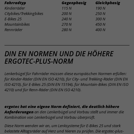
Fahrradtyp
Gegenphasig
Gleichphasig
Kinderräder
115 N
190 N
Citybikes/Trekkingbikes
200 N
250 N
E-Bikes 25
240 N
300 N
Mountainbikes
270 N
450 N
Rennräder
280 N
400 N
SAFETY
DIN EN NORMEN UND DIE HÖHERE
ERGOTEC-PLUS-NORM
LEVEL
Lenkerbügel für Fahrräder müssen diese europäischen Normen erfüllen:
für Kinder-Räder (DIN EN ISO 4210), für City- und Trekking-Räder (DIN EN
ISO 4210), für E-Bikes 25 (DIN EN 15194), für Mountain-Bikes (DIN EN ISO
4210) und für Renn-Räder (DIN EN ISO 4210).
ergotec hat eine eigene Norm definiert, die deutlich höhere
Anforderungen
an den Lenkerbügel und Vorbau stellt und immer die
Kombination von Lenkerbügel und Vorbau überprüft.
Diese Norm wenden wir an, um Lenksysteme für E-Bikes 25 und stark
belastete Alltagsräder auf Herz und Nieren zu prüfen. Die ergotec-plus-