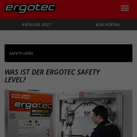
Toggle
naviga
Suche
KATALOG 2027
B2B PORTAL
SAFETY LEVEL
SAFETY
SAFETY
WAS IST DER ERGOTEC SAFETY
LEVEL
LEVEL?
LEVEL