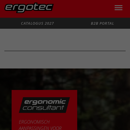
Toggle
naviga
Zoeken
CATALOGUS 2027
B2B PORTAL
ERGONOMISCH
AANPASSINGEN VOOR