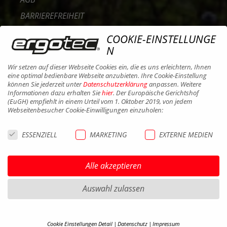
BARRIEREFREIHEIT
KONTAKT
COOKIE-EINSTELLUNGE
KARRIERE
N
B2B PORTAL
Wir setzen auf dieser Webseite Cookies ein, die es uns erleichtern, Ihnen
eine optimal bedienbare Webseite anzubieten. Ihre Cookie-Einstellung
COOKIES
können Sie jederzeit unter
Datenschutzerklärung
anpassen. Weitere
Informationen dazu erhalten Sie
hier
. Der Europäische Gerichtshof
(EuGH) empfiehlt in einem Urteil vom 1. Oktober 2019, von jedem
Webseitenbesucher Cookie-Einwilligungen einzuholen:
ESSENZIELL
MARKETING
EXTERNE MEDIEN
Alle akzeptieren
Auswahl zulassen
Cookie Einstellungen Detail
Datenschutz
Impressum