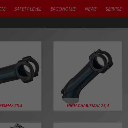
TE
SAFETY LEVEL
ERGONOMIE
NEWS
SERVICE
KTE
RISMA/ 25,4
HIGH CHARISMA/ 25,4