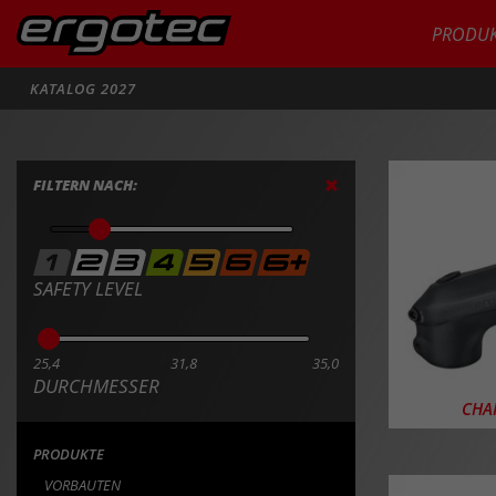
PRODUK
Suche
KATALOG 2027
PRODU
FILTERN NACH:
SAFETY LEVEL
25,4
31,8
35,0
DURCHMESSER
CHA
PRODUKTE
VORBAUTEN