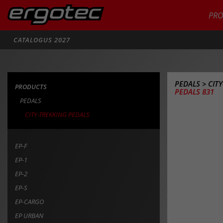
PR
Zoeken
CATALOGUS 2027
PEDALS
>
CIT
PRODUCTS
PEDALS 831
PEDALS
CITY-TREKKING PEDALS
EP-F
EP-1
EP-2
EP-S
EP-CARGO
EP URBAN