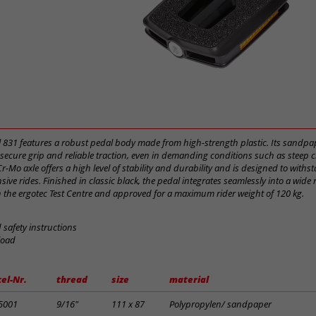
l 831 features a robust pedal body made from high-strength plastic. Its sandpap
 secure grip and reliable traction, even in demanding conditions such as steep
Cr-Mo axle offers a high level of stability and durability and is designed to withs
ive rides. Finished in classic black, the pedal integrates seamlessly into a wide 
n the ergotec Test Centre and approved for a maximum rider weight of 120 kg.
safety instructions
load
kel-Nr.
thread
size
material
5001
9/16"
111 x 87
Polypropylen/ sandpaper