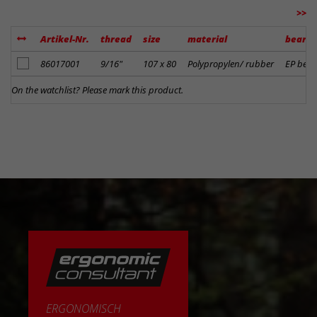
>>
Artikel-Nr.
thread
size
material
bearin
add to notes
86017001
9/16"
107 x 80
Polypropylen/ rubber
EP bear
On the watchlist? Please mark this product.
ERGONOMISCH