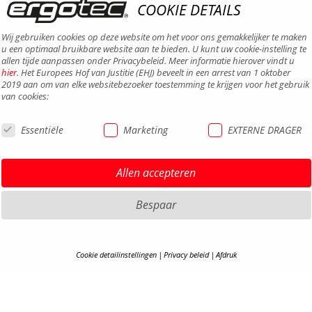
COOKIE DETAILS
Wij gebruiken cookies op deze website om het voor ons gemakkelijker te maken
u een optimaal bruikbare website aan te bieden. U kunt uw cookie-instelling te
allen tijde aanpassen onder Privacybeleid. Meer informatie hierover vindt u
hier
. Het Europees Hof van Justitie (EHJ) beveelt in een arrest van 1 oktober
2019 aan om van elke websitebezoeker toestemming te krijgen voor het gebruik
van cookies:
Essentiële
Marketing
EXTERNE DRAGER
Allen accepteren
Bespaar
Cookie detailinstellingen
Privacy beleid
Afdruk
COOKIE-DETAILS
DISCLA
PRIVAC
Hier vindt u een overzicht van alle gebruikte cookies. U kunt uw cookie-