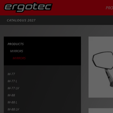
PR
Zoeken
CATALOGUS 2027
PRODU
PRODUCTS
MIRRORS
MIRRORS
M-77
M-77 L
M-77 LV
M-88
M-88 L
M-88 LV