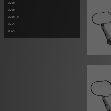
M-99
M-99 L
M-99 LV
M-55 L
M-66 L