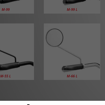
M-99
M-99 L
M-55 L
M-66 L