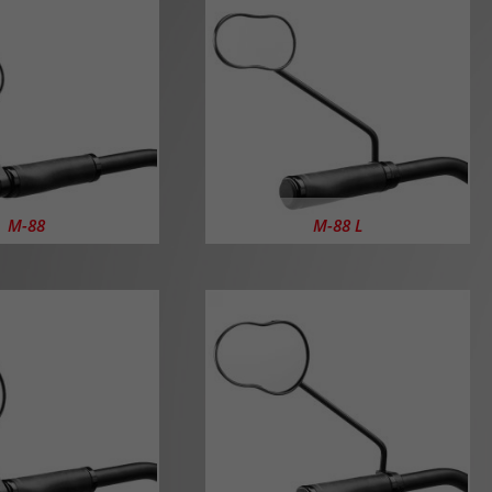
M-88
M-88 L