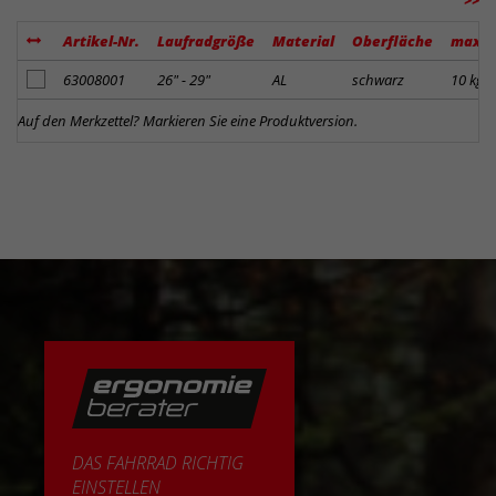
Artikel-Nr.
Laufradgröße
Material
Oberfläche
max. 
Artikel zum Merkzettel hinzufügen
63008001
26" - 29"
AL
schwarz
10 kg
Auf den Merkzettel? Markieren Sie eine Produktversion.
DAS FAHRRAD RICHTIG
EINSTELLEN