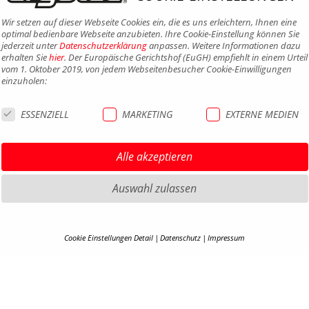
Wir setzen auf dieser Webseite Cookies ein, die es uns erleichtern, Ihnen eine
optimal bedienbare Webseite anzubieten. Ihre Cookie-Einstellung können Sie
jederzeit unter
Datenschutzerklärung
anpassen. Weitere Informationen dazu
erhalten Sie
hier
. Der Europäische Gerichtshof (EuGH) empfiehlt in einem Urteil
vom 1. Oktober 2019, von jedem Webseitenbesucher Cookie-Einwilligungen
einzuholen:
ESSENZIELL
MARKETING
EXTERNE MEDIEN
Alle akzeptieren
Auswahl zulassen
HIGHLIGHTS MTB
IMPRE
Cookie Einstellungen Detail
Datenschutz
Impressum
HIGHLIGHTS SATTEL UND
DATEN
COOKIE-DETAILS
SATTELSTÜTZEN
AGB
HIGHLIGHTS PEDALE
Hier finden Sie eine Übersicht über alle verwendeten Cookies. Ihre Cookie-
BARRIE
Einstellung können Sie jederzeit unter
Datenschutzerklärung
anpassen.