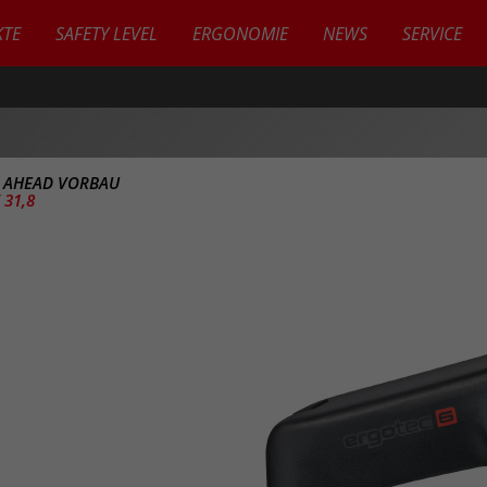
TE
SAFETY LEVEL
ERGONOMIE
NEWS
SERVICE
>
AHEAD VORBAU
 31,8