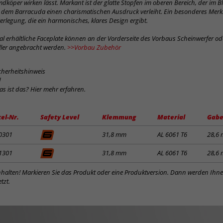
dköper wirken lässt. Markant ist der glatte Stopfen im oberen Bereich, der im Bl
d dem Barracuda einen charismatischen Ausdruck verleiht. Ein besonderes Merkm
verlegung, die ein harmonisches, klares Design ergibt.
al erhältliche Faceplate können an der Vorderseite des Vorbaus Scheinwerfer o
eller angebracht werden.
>>Vorbau Zubehör
cherheitshinweis
d
was ist das? Hier mehr erfahren.
kel-Nr.
Safety Level
Klemmung
Material
Gabe
0301
31,8 mm
AL 6061 T6
28,6
1301
31,8 mm
AL 6061 T6
28,6
inhalten! Markieren Sie das Produkt oder eine Produktversion. Dann werden Ihn
tzt.