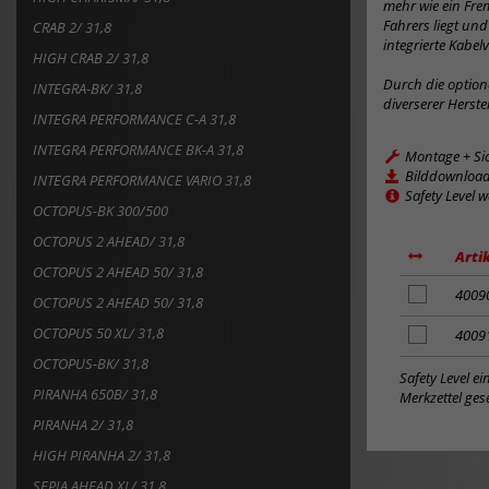
mehr wie ein Frem
Fahrers liegt un
CRAB 2/ 31,8
integrierte Kabel
HIGH CRAB 2/ 31,8
Durch die option
INTEGRA-BK/ 31,8
diverserer Herst
INTEGRA PERFORMANCE C-A 31,8
INTEGRA PERFORMANCE BK-A 31,8
Montage + Si
Bilddownloa
INTEGRA PERFORMANCE VARIO 31,8
Safety Level 
OCTOPUS-BK 300/500
OCTOPUS 2 AHEAD/ 31,8
Arti
OCTOPUS 2 AHEAD 50/ 31,8
Artikel
4009
OCTOPUS 2 AHEAD 50/ 31,8
zum
OCTOPUS 50 XL/ 31,8
Merkzettel
Artikel
4009
hinzufügen
zum
OCTOPUS-BK/ 31,8
Merkzettel
Safety Level e
PIRANHA 650B/ 31,8
hinzufügen
Merkzettel gese
PIRANHA 2/ 31,8
HIGH PIRANHA 2/ 31,8
SEPIA AHEAD XL/ 31,8