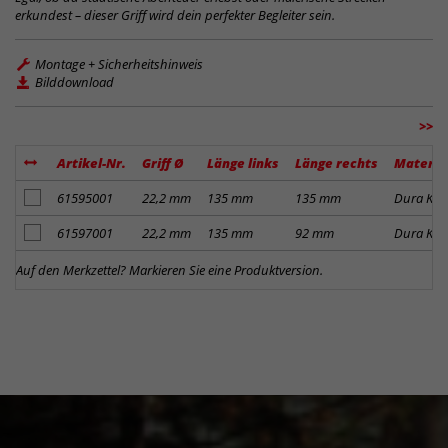
erkundest – dieser Griff wird dein perfekter Begleiter sein.
Montage + Sicherheitshinweis
Bilddownload
>>
Artikel-Nr.
Griff Ø
Länge links
Länge rechts
Materia
Artikel zum Merkzettel hinzufügen
61595001
22,2 mm
135 mm
135 mm
Dura Kor
Artikel zum Merkzettel hinzufügen
61597001
22,2 mm
135 mm
92 mm
Dura Kor
Auf den Merkzettel? Markieren Sie eine Produktversion.