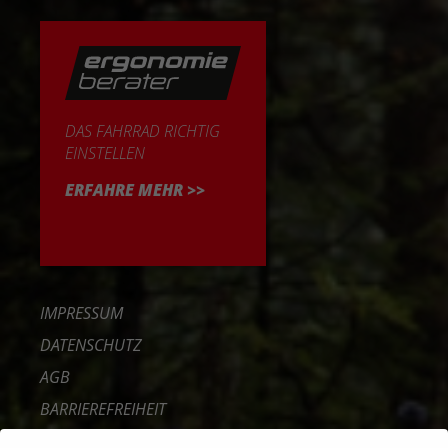
DAS FAHRRAD RICHTIG
EINSTELLEN
ERFAHRE MEHR >>
IMPRESSUM
DATENSCHUTZ
AGB
BARRIEREFREIHEIT
KONTAKT