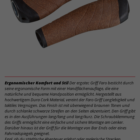
Ergonomischer Komfort und Stil
Der ergotec Griff Faro besticht durch
seine ergonomische Form mit einer Handflächenauflage, die eine
natürliche und bequeme Handposition ermöglicht. Hergestellt aus
hochwertigem Dura Cork Material, vereint der Faro Griff Langlebigkeit und
taktiles Vergnügen. Das Finish ist mit überwiegend braunen Tönen und
durch schlanke schwarze Streifen an den Seiten akzentuiert. Den Griff gibt
es in den Ausführungen lang/lang und lang/kurz. Die Schraubklemmung
des Griffs ermöglicht eine einfache und sichere Montage am Lenker.
Darüber hinaus ist der Griff für die Montage von Bar Ends oder eines
Fahrradspiegels geeignet.
Egal, ob du städtische Abenteuer erlebst oder malerische Strecken