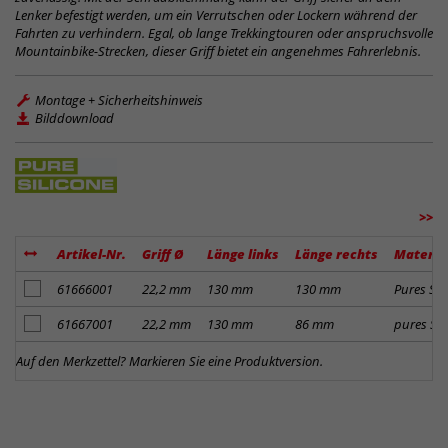
Lenker befestigt werden, um ein Verrutschen oder Lockern während der
Fahrten zu verhindern. Egal, ob lange Trekkingtouren oder anspruchsvolle
Mountainbike-Strecken, dieser Griff bietet ein angenehmes Fahrerlebnis.
Montage + Sicherheitshinweis
Bilddownload
>>
Artikel-Nr.
Griff Ø
Länge links
Länge rechts
Materia
Artikel zum Merkzettel hinzufügen
61666001
22,2 mm
130 mm
130 mm
Pures Sil
Artikel zum Merkzettel hinzufügen
61667001
22,2 mm
130 mm
86 mm
pures Sil
Auf den Merkzettel? Markieren Sie eine Produktversion.