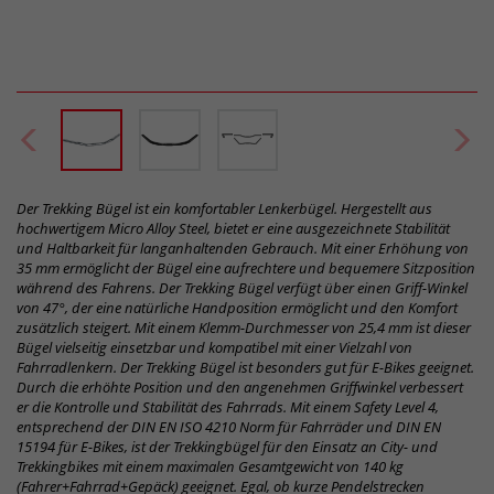
Der Trekking Bügel ist ein komfortabler Lenkerbügel. Hergestellt aus
hochwertigem Micro Alloy Steel, bietet er eine ausgezeichnete Stabilität
und Haltbarkeit für langanhaltenden Gebrauch. Mit einer Erhöhung von
35 mm ermöglicht der Bügel eine aufrechtere und bequemere Sitzposition
während des Fahrens. Der Trekking Bügel verfügt über einen Griff-Winkel
von 47°, der eine natürliche Handposition ermöglicht und den Komfort
zusätzlich steigert. Mit einem Klemm-Durchmesser von 25,4 mm ist dieser
Bügel vielseitig einsetzbar und kompatibel mit einer Vielzahl von
Fahrradlenkern. Der Trekking Bügel ist besonders gut für E-Bikes geeignet.
Durch die erhöhte Position und den angenehmen Griffwinkel verbessert
er die Kontrolle und Stabilität des Fahrrads. Mit einem Safety Level 4,
entsprechend der DIN EN ISO 4210 Norm für Fahrräder und DIN EN
15194 für E-Bikes, ist der Trekkingbügel für den Einsatz an City- und
Trekkingbikes mit einem maximalen Gesamtgewicht von 140 kg
(Fahrer+Fahrrad+Gepäck) geeignet. Egal, ob kurze Pendelstrecken