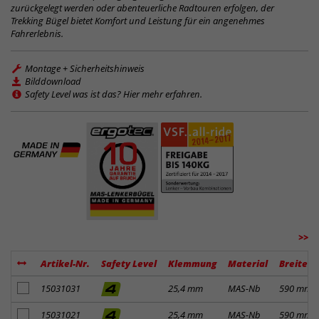
zurückgelegt werden oder abenteuerliche Radtouren erfolgen, der
Trekking Bügel bietet Komfort und Leistung für ein angenehmes
Fahrerlebnis.
Montage + Sicherheitshinweis
Bilddownload
Safety Level was ist das? Hier mehr erfahren.
>>
Artikel-Nr.
Safety Level
Klemmung
Material
Breite
Artikel zum Merkzettel hinzufügen
15031031
25,4 mm
MAS-Nb
590 mm
Artikel zum Merkzettel hinzufügen
15031021
25,4 mm
MAS-Nb
590 mm