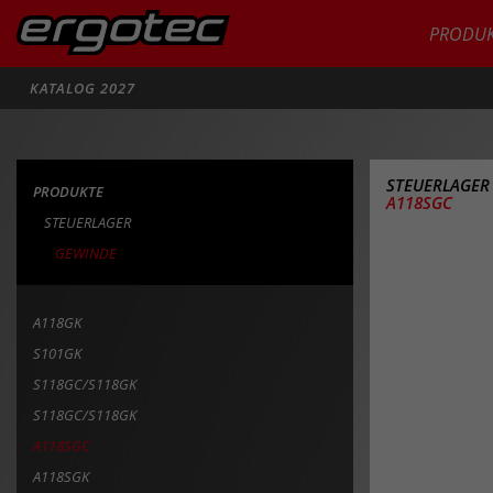
PRODUK
Suche
KATALOG 2027
STEUERLAGE
PRODUKTE
A118SGC
STEUERLAGER
GEWINDE
A118GK
S101GK
S118GC/S118GK
S118GC/S118GK
A118SGC
A118SGK