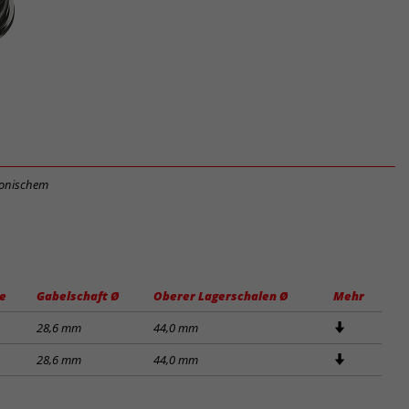
 konischem
e
Gabelschaft Ø
Oberer Lagerschalen Ø
Mehr
28,6 mm
44,0 mm
28,6 mm
44,0 mm