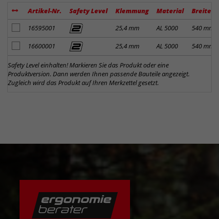
Artikel-Nr.
Safety Level
Klemmung
Material
Breite
Artikel zum Merkzettel hinzufügen
16595001
25,4 mm
AL 5000
540 mm
Artikel zum Merkzettel hinzufügen
16600001
25,4 mm
AL 5000
540 mm
Safety Level einhalten! Markieren Sie das Produkt oder eine
Produktversion. Dann werden Ihnen passende Bauteile angezeigt.
Zugleich wird das Produkt auf Ihren Merkzettel gesetzt.