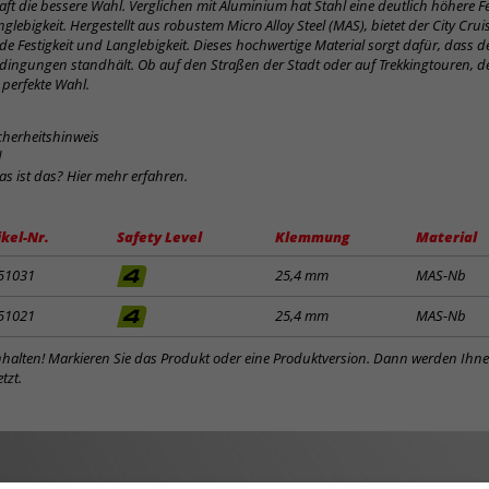
ft die bessere Wahl. Verglichen mit Aluminium hat Stahl eine deutlich höhere Fes
glebigkeit. Hergestellt aus robustem Micro Alloy Steel (MAS), bietet der City Cru
e Festigkeit und Langlebigkeit. Dieses hochwertige Material sorgt dafür, dass de
dingungen standhält. Ob auf den Straßen der Stadt oder auf Trekkingtouren, de
 perfekte Wahl.
cherheitshinweis
d
was ist das? Hier mehr erfahren.
ikel-Nr.
Safety Level
Klemmung
Material
51031
25,4 mm
MAS-Nb
51021
25,4 mm
MAS-Nb
inhalten! Markieren Sie das Produkt oder eine Produktversion. Dann werden Ihn
tzt.