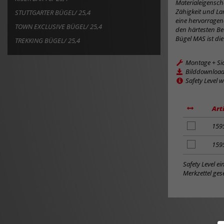
Materialeigenscha
Zähigkeit und Lan
STUTTGARTER BÜGEL/ 25,4
eine hervorragend
TOWN EXCLUSIVE BÜGEL/ 25,4
den härtesten Be
Bügel MAS ist die
TREKKING BÜGEL/ 25,4
Montage + Si
Bilddownloa
Safety Level 
Art
Artikel
159
zum
Merkzettel
Artikel
159
hinzufügen
zum
Merkzettel
Safety Level e
hinzufügen
Merkzettel gese