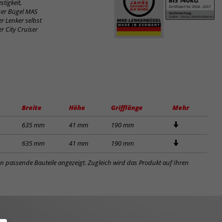
tigkeit,
iser Bügel MAS
r Lenker selbst
r City Cruiser
Breite
Höhe
Grifflänge
Mehr
635 mm
41 mm
190 mm
635 mm
41 mm
190 mm
en passende Bauteile angezeigt. Zugleich wird das Produkt auf Ihren