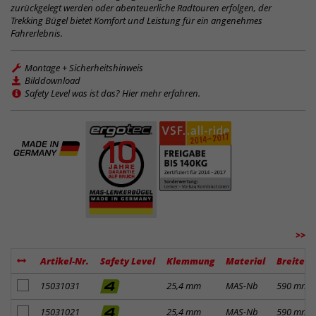
zurückgelegt werden oder abenteuerliche Radtouren erfolgen, der
Trekking Bügel bietet Komfort und Leistung für ein angenehmes
Fahrerlebnis.
Montage + Sicherheitshinweis
Bilddownload
Safety Level was ist das? Hier mehr erfahren.
>>
Artikel-Nr.
Safety Level
Klemmung
Material
Breite
Artikel zum Merkzettel hinzufügen
15031031
25,4 mm
MAS-Nb
590 mm
Artikel zum Merkzettel hinzufügen
15031021
25,4 mm
MAS-Nb
590 mm