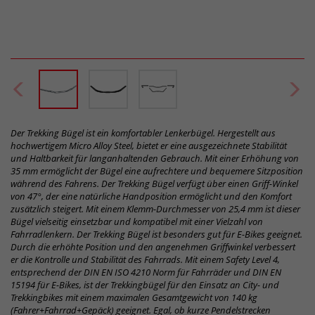
Der Trekking Bügel ist ein komfortabler Lenkerbügel. Hergestellt aus
hochwertigem Micro Alloy Steel, bietet er eine ausgezeichnete Stabilität
und Haltbarkeit für langanhaltenden Gebrauch. Mit einer Erhöhung von
35 mm ermöglicht der Bügel eine aufrechtere und bequemere Sitzposition
während des Fahrens. Der Trekking Bügel verfügt über einen Griff-Winkel
von 47°, der eine natürliche Handposition ermöglicht und den Komfort
zusätzlich steigert. Mit einem Klemm-Durchmesser von 25,4 mm ist dieser
Bügel vielseitig einsetzbar und kompatibel mit einer Vielzahl von
Fahrradlenkern. Der Trekking Bügel ist besonders gut für E-Bikes geeignet.
Durch die erhöhte Position und den angenehmen Griffwinkel verbessert
er die Kontrolle und Stabilität des Fahrrads. Mit einem Safety Level 4,
entsprechend der DIN EN ISO 4210 Norm für Fahrräder und DIN EN
15194 für E-Bikes, ist der Trekkingbügel für den Einsatz an City- und
Trekkingbikes mit einem maximalen Gesamtgewicht von 140 kg
(Fahrer+Fahrrad+Gepäck) geeignet. Egal, ob kurze Pendelstrecken