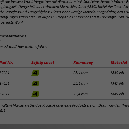
ft die bessere Wahl. Verglichen mit Aluminium hat Stahl eine deutlich höhere Fes
glebigkeit. Hergestellt aus robustem Micro Alloy Steel (MAS), bietet der Town Ex
e Festigkeit und Langlebigkeit. Dieses hochwertige Material sorgt dafür, dass de
dingungen standhält. Ob auf den Straßen der Stadt oder auf Trekkingtouren, d
 perfekte Wahl.
cherheitshinweis
d
was ist das? Hier mehr erfahren.
ikel-Nr.
Safety Level
Klemmung
Material
87031
25,4 mm
MAS-Nb
87021
25,4 mm
MAS-Nb
87011
25,4 mm
MAS-Nb
inhalten! Markieren Sie das Produkt oder eine Produktversion. Dann werden Ihn
tzt.