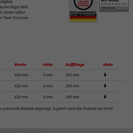
tigkeit,
clusive Bügel MAS
r Lenker selbst
er Town Exclusive
Breite
Höhe
Grifflänge
Mehr
620 mm
0 mm
205 mm
620 mm
0 mm
205 mm
620 mm
0 mm
205 mm
en passende Bauteile angezeigt. Zugleich wird das Produkt auf Ihren