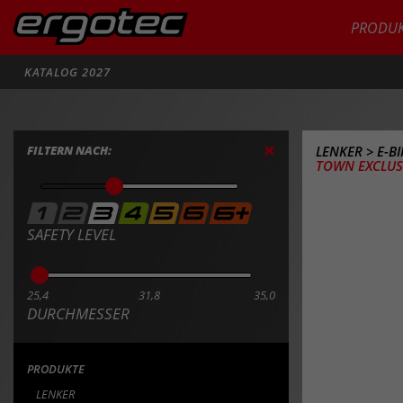
PRODUK
Suche
KATALOG 2027
FILTERN NACH:
LENKER
>
E-B
TOWN EXCLUSI
SAFETY LEVEL
25,4
31,8
35,0
DURCHMESSER
PRODUKTE
LENKER