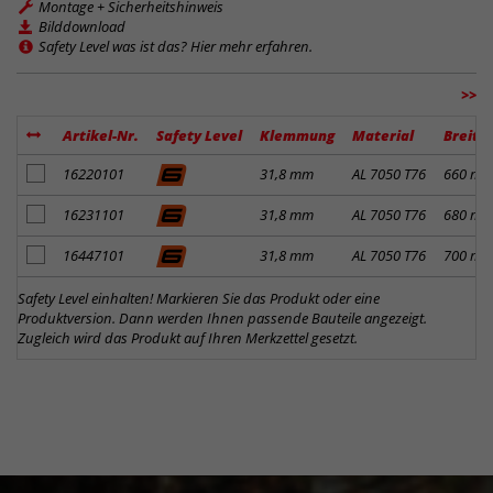
Montage + Sicherheitshinweis
Bilddownload
Safety Level was ist das? Hier mehr erfahren.
>>
Artikel-Nr.
Safety Level
Klemmung
Material
Breite
Artikel zum Merkzettel hinzufügen
16220101
31,8 mm
AL 7050 T76
660 m
Artikel zum Merkzettel hinzufügen
16231101
31,8 mm
AL 7050 T76
680 m
Artikel zum Merkzettel hinzufügen
16447101
31,8 mm
AL 7050 T76
700 m
Safety Level einhalten! Markieren Sie das Produkt oder eine
Produktversion. Dann werden Ihnen passende Bauteile angezeigt.
Zugleich wird das Produkt auf Ihren Merkzettel gesetzt.