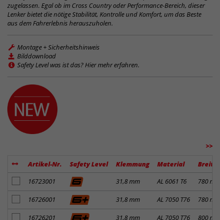
zugelassen. Egal ob im Cross Country oder Performance-Bereich, dieser
Lenker bietet die nötige Stabilität, Kontrolle und Komfort, um das Beste
aus dem Fahrerlebnis herauszuholen.
Montage + Sicherheitshinweis
Bilddownload
Safety Level was ist das? Hier mehr erfahren.
>>
Artikel-Nr.
Safety Level
Klemmung
Material
Breite
Artikel zum Merkzettel hinzufügen
16723001
31,8 mm
AL 6061 T6
780 m
Artikel zum Merkzettel hinzufügen
16726001
31,8 mm
AL 7050 T76
780 m
Artikel zum Merkzettel hinzufügen
16726201
31,8 mm
AL 7050 T76
800 m