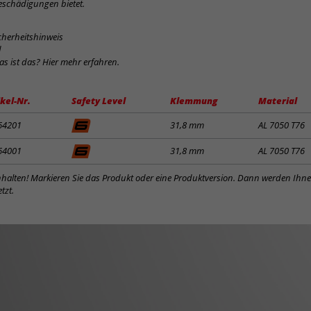
schädigungen bietet.
cherheitshinweis
d
was ist das? Hier mehr erfahren.
ikel-Nr.
Safety Level
Klemmung
Material
64201
31,8 mm
AL 7050 T76
64001
31,8 mm
AL 7050 T76
inhalten! Markieren Sie das Produkt oder eine Produktversion. Dann werden Ihn
tzt.