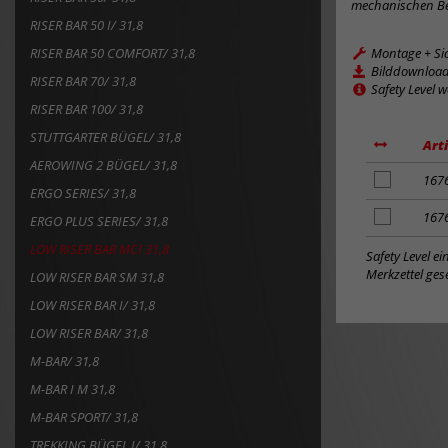
mechanischen Be
RISER BAR 50 I/ 31,8
RISER BAR 50 COMFORT/ 31,8
Montage + Si
Bilddownloa
RISER BAR 70/ 31,8
Safety Level 
RISER BAR 100/ 31,8
STUTTGARTER BÜGEL/ 31,8
Art
AEROWING 2 BÜGEL/ 31,8
Artikel
167
ERGO SERIES/ 31,8
zum
Merkzettel
Artikel
167
ERGO PLUS SERIES/ 31,8
hinzufügen
zum
LOW RISER BAR MCI 31,8
Merkzettel
Safety Level e
hinzufügen
Merkzettel gese
LOW RISER BAR SM 31,8
LOW RISER BAR I/ 31,8
LOW RISER BAR/ 31,8
M-BAR/ 31,8
M-BAR I M 31,8
M-BAR SPORT/ 31,8
TREKKING BÜGEL I/ 31,8