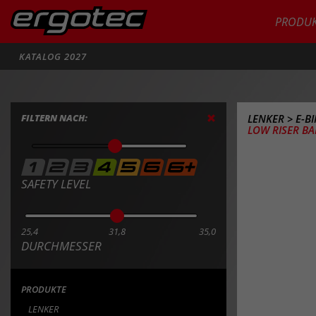
PRODUK
Suche
KATALOG 2027
FILTERN NACH:
LENKER
>
E-B
LOW RISER BA
SAFETY LEVEL
25,4
31,8
35,0
DURCHMESSER
PRODUKTE
LENKER