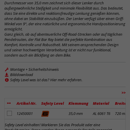
Durchmesser von 35,0 mm zeichnet sich dieser Lenker durch
außergewöhnliche Steifigkeit und minimale Flexibilität aus. Das bedeutet,
dass Sie eine direkte und reaktionsfreudige Lenkung genießen können,
ohne dabei an Stabilität einzubüßen. Der Lenker verfügt über einen Griff-
Winkel von 9°, der eine natürliche und ergonomische Handpositionierung
ermöglicht.
Ganz gleich, ob auf abenteuerliche Off-Road-Strecken oder auf täglichen
Pendelrouten, der Flat Bar Ray bietet die perfekte Kombination aus
Komfort, Kontrolle und Robustheit. Mit seinem ansprechenden Design
und seiner hochwertigen Verarbeitung ist er nicht nur funktional,
sondern auch ein Blickfang an dem Bike.
Montage + Sicherheitshinweis
Bilddownload
Safety Level was ist das? Hier mehr erfahren.
>>
Artikel-Nr.
Safety Level
Klemmung
Material
Breite
Artikel zum Merkzettel hinzufügen
12450001
35,0 mm
AL 6061 T6
720 mm
Safety Level einhalten! Markieren Sie das Produkt oder eine