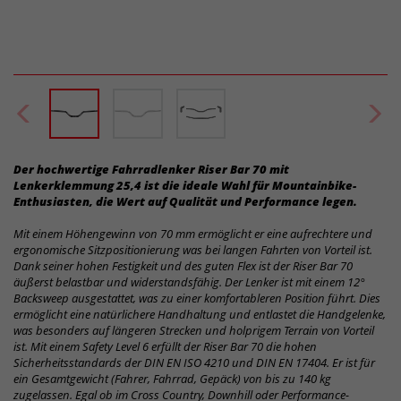
Der hochwertige Fahrradlenker Riser Bar 70 mit
Lenkerklemmung 25,4 ist die ideale Wahl für Mountainbike-
Enthusiasten, die Wert auf Qualität und Performance legen.
Mit einem Höhengewinn von 70 mm ermöglicht er eine aufrechtere und
ergonomische Sitzpositionierung was bei langen Fahrten von Vorteil ist.
Dank seiner hohen Festigkeit und des guten Flex ist der Riser Bar 70
äußerst belastbar und widerstandsfähig. Der Lenker ist mit einem 12°
Backsweep ausgestattet, was zu einer komfortableren Position führt. Dies
ermöglicht eine natürlichere Handhaltung und entlastet die Handgelenke,
was besonders auf längeren Strecken und holprigem Terrain von Vorteil
ist. Mit einem Safety Level 6 erfüllt der Riser Bar 70 die hohen
Sicherheitsstandards der DIN EN ISO 4210 und DIN EN 17404. Er ist für
ein Gesamtgewicht (Fahrer, Fahrrad, Gepäck) von bis zu 140 kg
zugelassen. Egal ob im Cross Country, Downhill oder Performance-