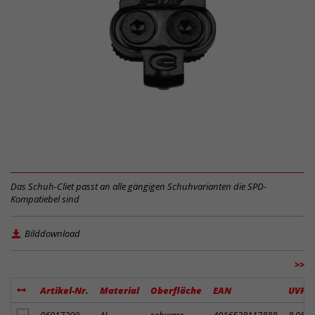
Das Schuh-Cliet passt an alle gängigen Schuhvarianten die SPD-
Kompatiebel sind
Bilddownload
>>
Artikel-Nr.
Material
Oberfläche
EAN
UVP
Artikel zum Merkzettel hinzufügen
06017200
AL
schwarz
4016538117888
8.95